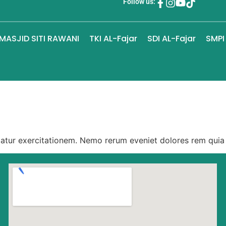
Follow us:
MASJID SITI RAWANI
TKI AL-Fajar
SDI AL-Fajar
SMPI
iatur exercitationem. Nemo rerum eveniet dolores rem quia