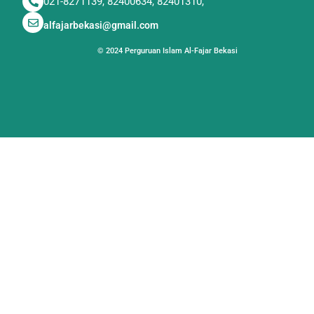
021-8271139, 82400634, 82401310,
alfajarbekasi@gmail.com
© 2024 Perguruan Islam Al-Fajar Bekasi